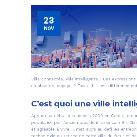
23
NOV
Ville connectée, ville intelligente… Ces expressio
un abus de langage ? Existe-t-il une différence e
C’est quoi une ville intell
Apparu au début des années 2000 en Corée, le c
popularisé par l’ancien président américain Bill Clin
et agréable à vivre. Il met alors au défi les entrep
technologie au service de cette ville du futur et de