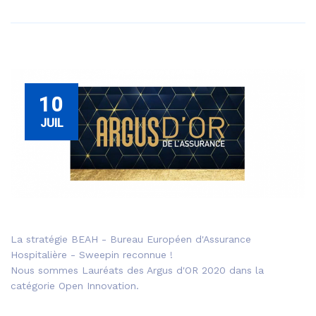
10
JUIL
La stratégie BEAH - Bureau Européen d'Assurance
Hospitalière - Sweepin reconnue !
Nous sommes Lauréats des Argus d'OR 2020 dans la
catégorie Open Innovation.