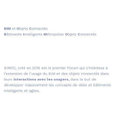
BIM
et
O
bjets
C
onnectés
B
âtiments
I
ntelligents
M
étropoles
O
bjets
C
onnectés
BIMOC, créé en 2016 est le premier Forum qui s’intéresse à
l’extension de l’usage du BIM et des objets connectés dans
leurs
interactions avec les usagers,
dans le but de
développer massivement les concepts de villes et bâtiments
intelligents et agiles.