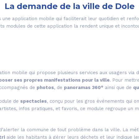
La demande de la ville de Dole
s une application mobile qui faciliterait leur quotidien et ren
nts modules de cette application la rendent unique et inconto
ication mobile qui propose plusieurs services aux usagers via
oser ses propres manifestations pour la ville
. Pour mettr
 accompagnés de
photos
, de
panoramas 360°
ainsi que de
qu
module de
spectacles
, conçu pour les gros événements qui ont 
artistes, infos pratiques, et favoris, ce module regroupe un
alerter la commune de tout problème dans la ville. La météo
tri
aide les habitants à gérer leurs déchets et leur indique le