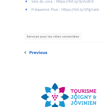
Voix du Jura : https://bit.ly/3yVcdO4
Fréquence Plus : https://bit.ly/3PgIUeb
Services pour les villes connectées
Previous
Navigation
de
l’article