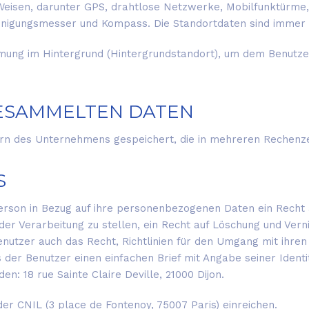
Weisen, darunter GPS, drahtlose Netzwerke, Mobilfunktürm
nigungsmesser und Kompass. Die Standortdaten sind immer 
ng im Hintergrund (Hintergrundstandort), um dem Benutzer 
 GESAMMELTEN DATEN
 des Unternehmens gespeichert, die in mehreren Rechenzent
S
son in Bezug auf ihre personenbezogenen Daten ein Recht a
er Verarbeitung zu stellen, ein Recht auf Löschung und Vern
Benutzer auch das Recht, Richtlinien für den Umgang mit ih
 der Benutzer einen einfachen Brief mit Angabe seiner Ident
n: 18 rue Sainte Claire Deville, 21000 Dijon.
r CNIL (3 place de Fontenoy, 75007 Paris) einreichen.