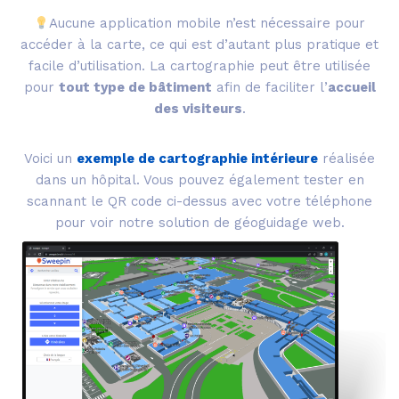
Aucune application mobile n’est nécessaire pour
accéder à la carte, ce qui est d’autant plus pratique et
facile d’utilisation. La cartographie peut être utilisée
pour
tout type de bâtiment
afin de faciliter l’
accueil
des visiteurs
.
Voici un
exemple de cartographie intérieure
réalisée
dans un hôpital. Vous pouvez également tester en
scannant le QR code ci-dessus avec votre téléphone
pour voir notre solution de géoguidage web.